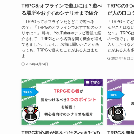
TRPGをオフラインで遊ぶには？遊べ
TRPGの3
る場所やおすすめシナリオまで紹介
だ人の口コ
「TRPGってオフラインだとどこで遊べる
「TRPGって
の？」「TRPGのオフラインでおすすめのシナ
んだことはない
リオは？」 昨今、YouTuberやテレビ番組で紹
な？」 TRP
介されて、TRPGという名前を聞く機会が増え
の一種です。最近
てきました。しかし、名前は聞いたことがあ
入りしたりなど
っても、TRPGで遊んだことがある人はまだ
とがある人も多
ま...
2024年4月21日
2024年4月24日
TRPG
TRPG初心者が気をつけるべき3つの
TRPGを