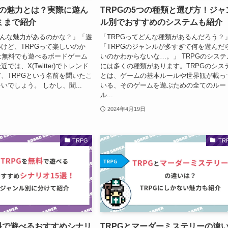
つの魅力とは？実際に遊ん
TRPGの5つの種類と選び方！ジャ
ミまで紹介
ル別でおすすめのシステムも紹介
どんな魅力があるのかな？」「遊
「TRPGってどんな種類があるんだろう？
けど、TRPGって楽しいのか
「TRPGのジャンルが多すぎて何を遊んだ
Gは無料でも遊べるボードゲーム
いのかわからないな…。」 TRPGのシステ
では、X(Twitter)でトレンド
には多くの種類があります。TRPGのシス
、TRPGという名前を聞いたこ
とは、ゲームの基本ルールや世界観が載っ
いでしょう。 しかし、聞...
いる、そのゲームを遊ぶための全てのルー
ル...
2024年4月19日
TRPG
TR
無料で遊べるおすすめシナリ
TRPGとマーダーミステリーの違