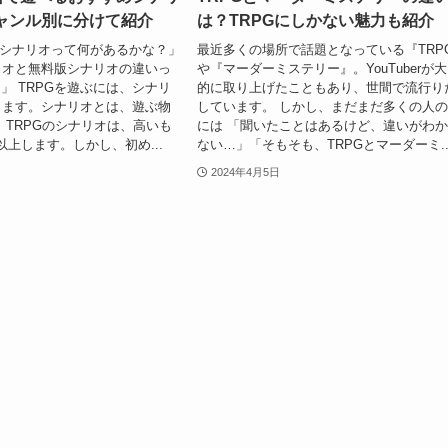
ジャンル別に分けて紹介
は？TRPGにしかない魅力も紹介
料シナリオって何があるかな？」
最近多くの場所で話題となっている『TRP
リオと無料版シナリオの違いっ
や『マーダーミステリー』。YouTuberが
.」 TRPGを遊ぶには、シナリ
的に取り上げたこともあり、世間で流行り
ります。シナリオとは、遊ぶ物
しています。 しかし、まだまだ多くの人
 TRPGのシナリオは、高いも
には 「聞いたことはあるけど、違いがわ
円以上します。しかし、初め...
ない…」「そもそも、TRPGとマーダーミ..
2024年4月5日