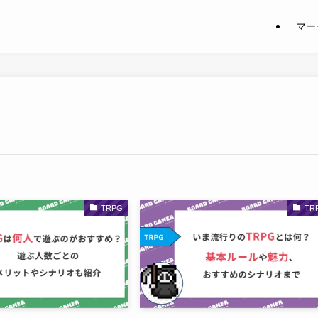
マー
TRPG
TR