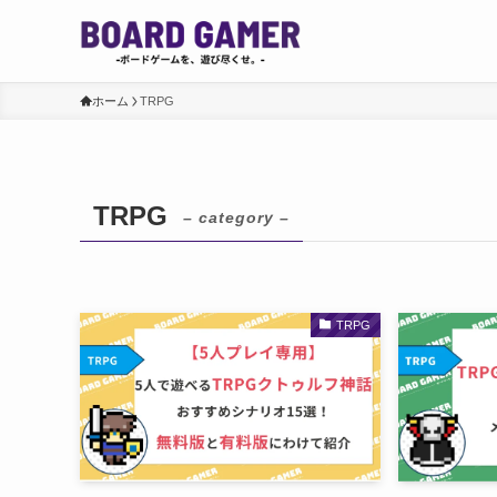
ホーム
TRPG
TRPG
– category –
TRPG