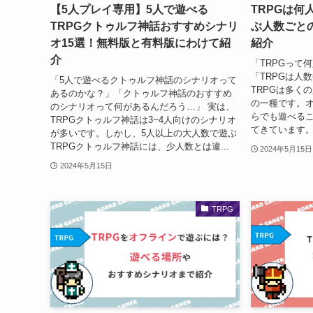
【5人プレイ専用】5人で遊べる
TRPGは
TRPGクトゥルフ神話おすすめシナリ
ぶ人数ごと
オ15選！無料版と有料版にわけて紹
紹介
介
「TRPGって
「TRPGは人
「5人で遊べるクトゥルフ神話のシナリオって
TRPGは多く
あるのかな？」「クトゥルフ神話のおすすめ
の一種です。
のシナリオって何があるんだろう…」 実は、
らでも遊べるこ
TRPGクトゥルフ神話は3~4人向けのシナリオ
てきています。
が多いです。しかし、5人以上の大人数で遊ぶ
TRPGクトゥルフ神話には、少人数とは違...
2024年5月15日
2024年5月15日
TRPG