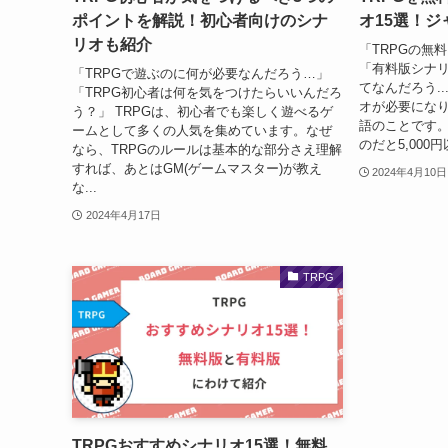
ポイントを解説！初心者向けのシナ
オ15選！
リオも紹介
「TRPGの無
「有料版シナ
「TRPGで遊ぶのに何が必要なんだろう…」
てなんだろう..
「TRPG初心者は何を気をつけたらいいんだろ
オが必要にな
う？」 TRPGは、初心者でも楽しく遊べるゲ
語のことです。
ームとして多くの人気を集めています。なぜ
のだと5,000
なら、TRPGのルールは基本的な部分さえ理解
すれば、あとはGM(ゲームマスター)が教え
2024年4月10日
な...
2024年4月17日
TRPG
TRPGおすすめシナリオ15選！無料