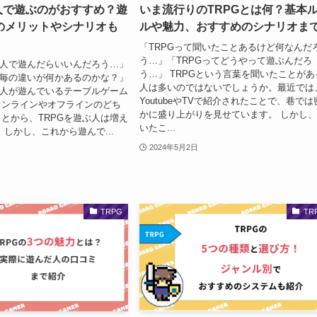
何人で遊ぶのがおすすめ？遊
いま流行りのTRPGとは何？基本
のメリットやシナリオも
ルや魅力、おすすめのシナリオま
「TRPGって聞いたことあるけど何なんだ
う…」「TRPGってどうやって遊ぶんだろ
何人で遊んだらいいんだろう…」
う…」 TRPGという言葉を聞いたことがあ
数毎の違いが何かあるのかな？」
人は多いのではないでしょうか。最近では
の人が遊んでいるテーブルゲーム
YoutubeやTVで紹介されたことで、巷では
オンラインやオフラインのどち
かに盛り上がりを見せています。 しかし
とから、TRPGを遊ぶ人は増え
いたこ...
 しかし、これから遊んで...
2024年5月2日
TRPG
TR